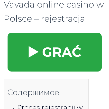
Vavada online casino w
Polsce – rejestracja
▶️ GRAĆ
Содержимое
Proces rejestracji w