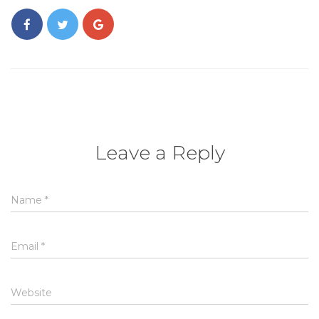
Leave a Reply
Name
*
Email
*
Website