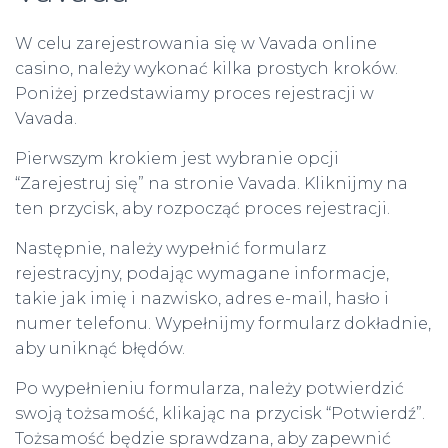
W celu zarejestrowania się w Vavada online
casino, należy wykonać kilka prostych kroków.
Poniżej przedstawiamy proces rejestracji w
Vavada.
Pierwszym krokiem jest wybranie opcji
“Zarejestruj się” na stronie Vavada. Kliknijmy na
ten przycisk, aby rozpocząć proces rejestracji.
Następnie, należy wypełnić formularz
rejestracyjny, podając wymagane informacje,
takie jak imię i nazwisko, adres e-mail, hasło i
numer telefonu. Wypełnijmy formularz dokładnie,
aby uniknąć błędów.
Po wypełnieniu formularza, należy potwierdzić
swoją tożsamość, klikając na przycisk “Potwierdź”.
Tożsamość będzie sprawdzana, aby zapewnić