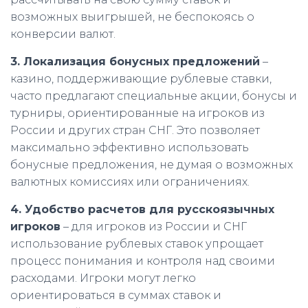
возможных выигрышей, не беспокоясь о
конверсии валют.
3. Локализация бонусных предложений
–
казино, поддерживающие рублевые ставки,
часто предлагают специальные акции, бонусы и
турниры, ориентированные на игроков из
России и других стран СНГ. Это позволяет
максимально эффективно использовать
бонусные предложения, не думая о возможных
валютных комиссиях или ограничениях.
4. Удобство расчетов для русскоязычных
игроков
– для игроков из России и СНГ
использование рублевых ставок упрощает
процесс понимания и контроля над своими
расходами. Игроки могут легко
ориентироваться в суммах ставок и