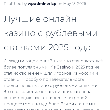
Published by
wpadminerlzp
on
May 15, 2026
Лучшие онлайн
казино с рублевыми
ставками 2025 года
С каждым годом онлайн казино становятся всё
более популярными,
Iris Casino
и 2025 год не
стал исключением. Для игроков из России и
стран СНГ особую привлекательность
представляют казино с рублевыми ставками.
Это позволяет избежать лишних затрат на
конвертацию валюты и делает игровой
процесс гораздо удобнее. В этой статье мы