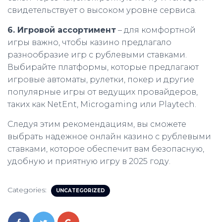
свидетельствует о высоком уровне сервиса.
6. Игровой ассортимент
– для комфортной
игры важно, чтобы казино предлагало
разнообразие игр с рублевыми ставками.
Выбирайте платформы, которые предлагают
игровые автоматы, рулетки, покер и другие
популярные игры от ведущих провайдеров,
таких как NetEnt, Microgaming или Playtech.
Следуя этим рекомендациям, вы сможете
выбрать надежное онлайн казино с рублевыми
ставками, которое обеспечит вам безопасную,
удобную и приятную игру в 2025 году.
Categories:
UNCATEGORIZED