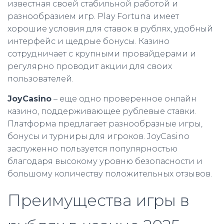
известная своей стабильной работой и
разнообразием игр. Play Fortuna имеет
хорошие условия для ставок в рублях, удобный
интерфейс и щедрые бонусы. Казино
сотрудничает с крупными провайдерами и
регулярно проводит акции для своих
пользователей.
JoyCasino
– еще одно проверенное онлайн
казино, поддерживающее рублевые ставки.
Платформа предлагает разнообразные игры,
бонусы и турниры для игроков. JoyCasino
заслуженно пользуется популярностью
благодаря высокому уровню безопасности и
большому количеству положительных отзывов.
Преимущества игры в